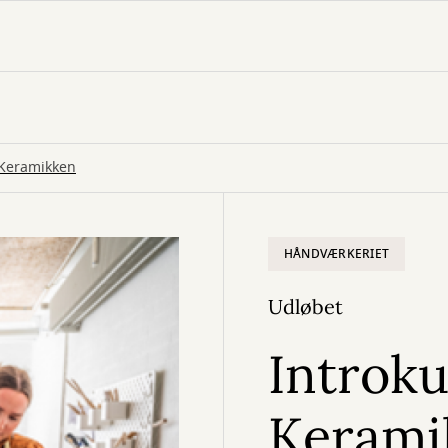
l Keramikken
HÅNDVÆRKERIET
Udløbet
Introku
Kerami