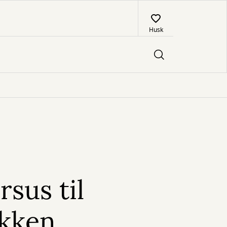
Husk
rsus til
kken