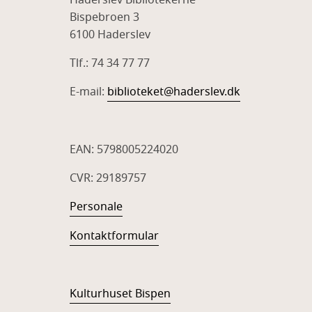
Bispebroen 3
6100 Haderslev
Tlf.: 74 34 77 77
E-mail:
biblioteket@haderslev.dk
EAN: 5798005224020
CVR: 29189757
Personale
Kontaktformular
Kulturhuset Bispen