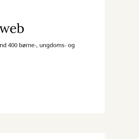
rweb
end 400 børne-, ungdoms- og