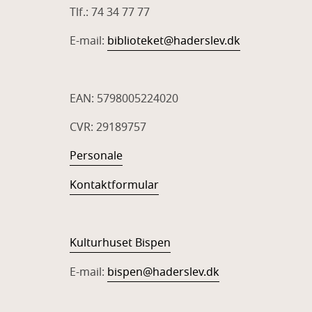
Tlf.: 74 34 77 77
E-mail:
biblioteket@haderslev.dk
EAN: 5798005224020
CVR: 29189757
Personale
Kontaktformular
Kulturhuset Bispen
E-mail:
bispen@haderslev.dk