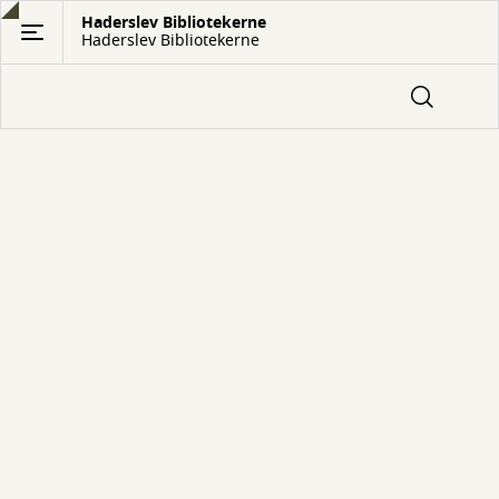
Gå
Haderslev Bibliotekerne
Haderslev Bibliotekerne
til
hovedindhold