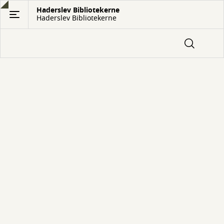
Gå
Haderslev Bibliotekerne
Haderslev Bibliotekerne
til
hovedindhold