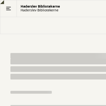
Gå
Haderslev Bibliotekerne
til
Haderslev Bibliotekerne
hovedindhold