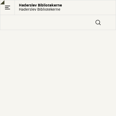
Gå
Haderslev Bibliotekerne
Haderslev Bibliotekerne
til
hovedindhold