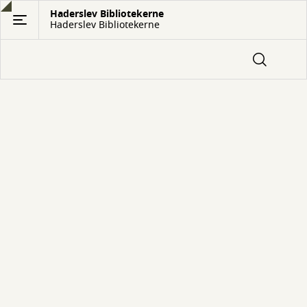
Gå
Haderslev Bibliotekerne
Haderslev Bibliotekerne
til
hovedindhold