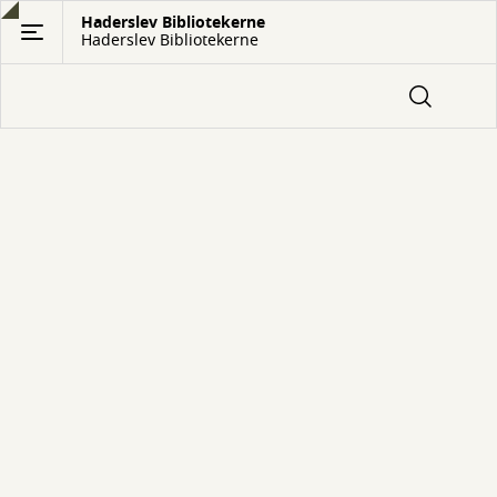
Gå
Haderslev Bibliotekerne
Haderslev Bibliotekerne
til
hovedindhold