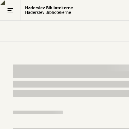
Gå
Haderslev Bibliotekerne
til
Haderslev Bibliotekerne
hovedindhold