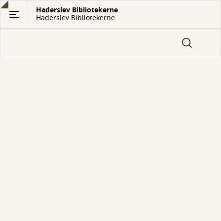
Gå
Haderslev Bibliotekerne
Haderslev Bibliotekerne
til
hovedindhold