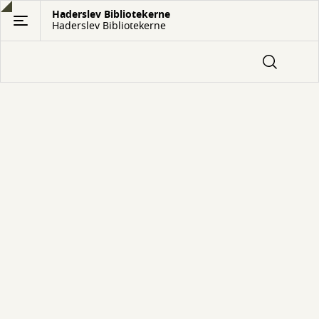
Gå
Haderslev Bibliotekerne
Haderslev Bibliotekerne
til
hovedindhold