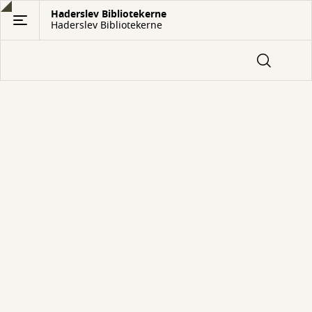
Gå
Haderslev Bibliotekerne
Haderslev Bibliotekerne
til
hovedindhold