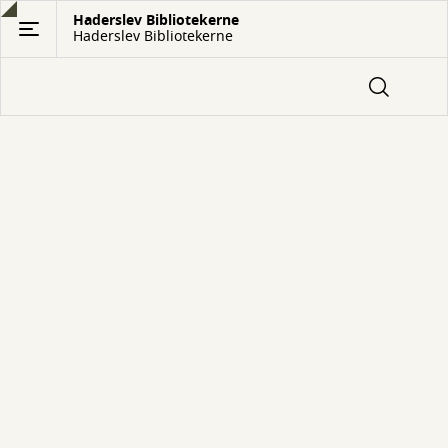
Gå
Haderslev Bibliotekerne
Haderslev Bibliotekerne
til
hovedindhold