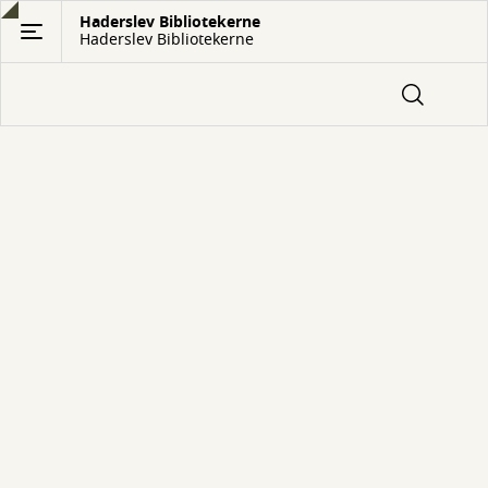
Gå
Haderslev Bibliotekerne
Haderslev Bibliotekerne
til
hovedindhold