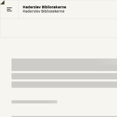
Gå
Haderslev Bibliotekerne
til
Haderslev Bibliotekerne
hovedindhold