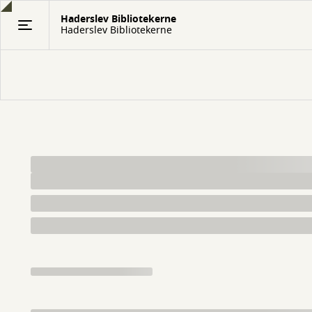
Gå
Haderslev Bibliotekerne
til
Haderslev Bibliotekerne
hovedindhold