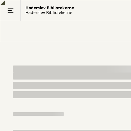
Gå
Haderslev Bibliotekerne
til
Haderslev Bibliotekerne
hovedindhold