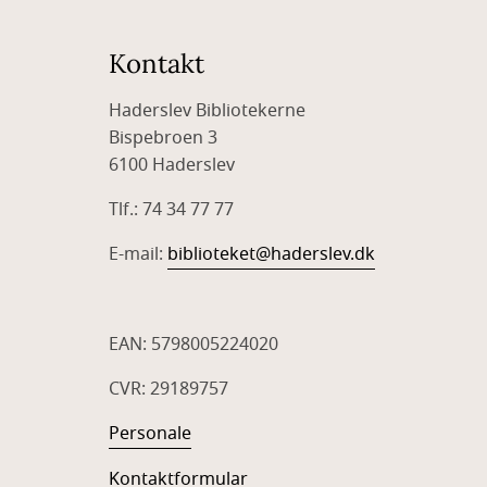
Kontakt
Haderslev Bibliotekerne
Bispebroen 3
6100 Haderslev
Tlf.: 74 34 77 77
E-mail:
biblioteket@haderslev.dk
EAN: 5798005224020
CVR: 29189757
Personale
Kontaktformular