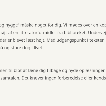
og hygge” måske noget for dig. Vi mødes over en kop 
højt af en litteraturformidler fra biblioteket. Underve
er er blevet læst højt. Med udgangspunkt i teksten s
 og store ting i livet.
n til blot at læne dig tilbage og nyde oplæsningen -
 samtalen. Det kræver ingen forberedelse eller kendska