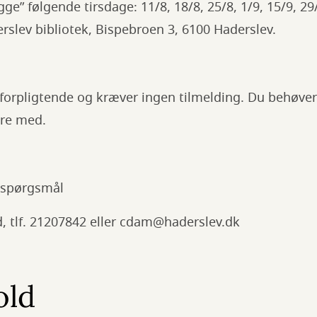
ge” følgende tirsdage: 11/8, 18/8, 25/8, 1/9, 15/9, 2
rslev bibliotek, Bispebroen 3, 6100 Haderslev.
 uforpligtende og kræver ingen tilmelding. Du behøver
ære med.
 spørgsmål
, tlf. 21207842 eller cdam@haderslev.dk
old