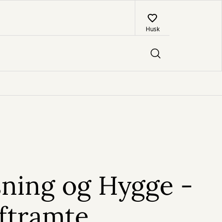
Husk
sning og Hygge -
ftramte