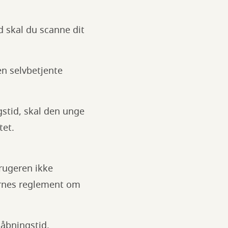
d skal du scanne dit
en selvbetjente
gstid, skal den unge
tet.
brugeren ikke
ernes reglement om
 åbningstid,