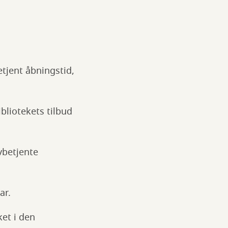
tjent åbningstid,
bliotekets tilbud
lvbetjente
ar.
ket i den