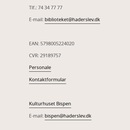
Tlf.: 74 34 77 77
E-mail:
biblioteket@haderslev.dk
EAN: 5798005224020
CVR: 29189757
Personale
Kontaktformular
Kulturhuset Bispen
E-mail:
bispen@haderslev.dk