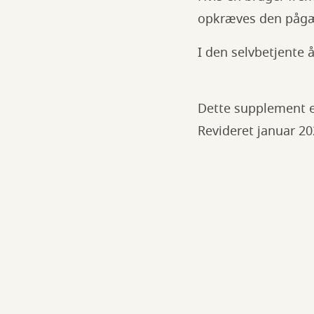
opkræves den pågæl
I den selvbetjente 
Dette supplement er
Revideret januar 2