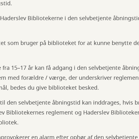
stid.
l Haderslev Bibliotekerne i den selvbetjente åbningsti
et som bruger på biblioteket for at kunne benytte d
 fra 15–17 år kan få adgang i den selvbetjente åbnin
em med forældre / værge, der underskriver reglemen
ål, bedes du give biblioteket besked.
il den selvbetjente åbningstid kan inddrages, hvis 
ev Bibliotekernes reglement og Haderslev Bibliotek
bliotek.
provokerer en alarm efter ophør af den selvbetjente