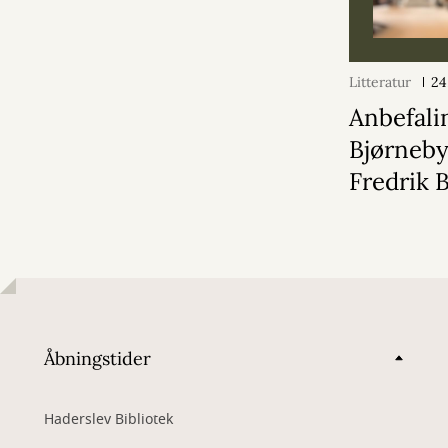
Litteratur
24
Anbefali
Bjørneby
Fredrik
Åbningstider
Haderslev Bibliotek