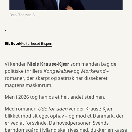
Foto: Thomas A
.
Bibliotek
Kulturhuset Bispen
Vi kender
Niels Krause-Kjær
som manden bag de
politiske thrillers
Kongekabale
og
Mørkeland
–
romaner, der skarpt og satirisk har dissekeret
magtens maskinrum.
Men i 2026 tog han os et helt andet sted hen.
Med romanen
Ude for uden
vender Krause-Kjær
blikket mod sit eget ophav – og mod et Danmark, der
er ved at forsvinde. Da hovedpersonen Svends
barndomsgård i Jylland skal rives ned, dukker en kasse