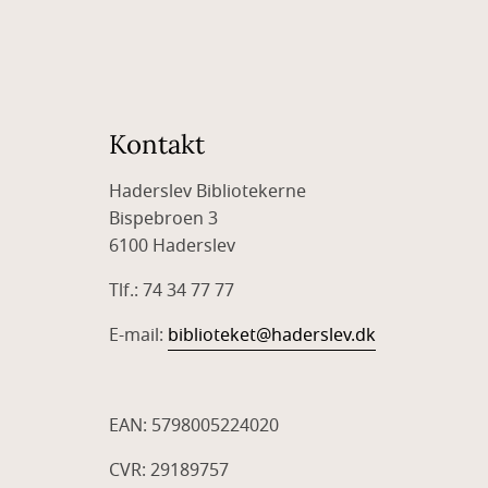
Kontakt
Haderslev Bibliotekerne
Bispebroen 3
6100 Haderslev
Tlf.: 74 34 77 77
E-mail:
biblioteket@haderslev.dk
EAN: 5798005224020
CVR: 29189757