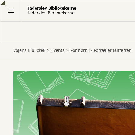
Gå
Haderslev Bibliotekerne
til
Haderslev Bibliotekerne
hovedindhold
Vojens Bibliotek
Events
For børn
Fortæller kufferten