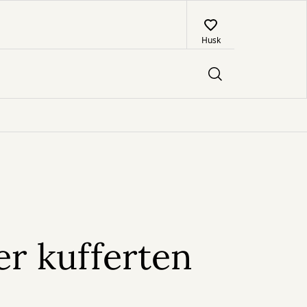
Husk
er kufferten