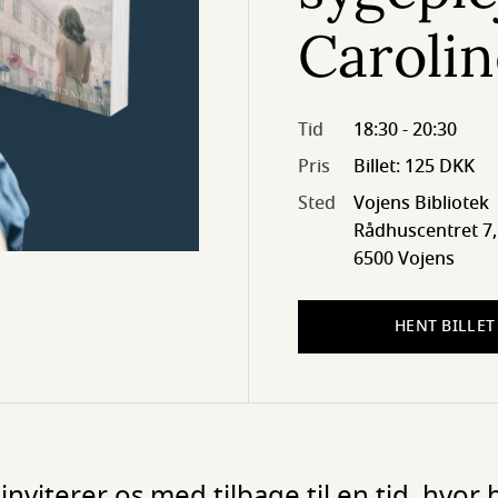
Carolin
Tid
18:30 - 20:30
Pris
Billet: 125 DKK
Sted
Vojens Bibliotek
Rådhuscentret 7,
6500 Vojens
HENT BILLET
inviterer os med tilbage til en tid, hvor