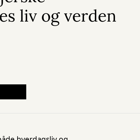
es liv og verden
 både hverdagsliv og