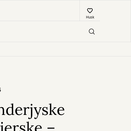
Husk
6
nderjyske
jerske –