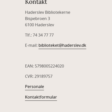
Kontakt
Haderslev Bibliotekerne
Bispebroen 3
6100 Haderslev
Tlf.: 74 34 77 77
E-mail:
biblioteket@haderslev.dk
EAN: 5798005224020
CVR: 29189757
Personale
Kontaktformular