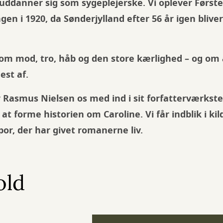
uddanner sig som sygeplejerske. Vi oplever Først
en i 1920, da Sønderjylland efter 56 år igen bliver
e om mod, tro, håb og den store kærlighed – og om
est af.
 Rasmus Nielsen os med ind i sit forfatterværkste
 at forme historien om Caroline. Vi får indblik i k
por, der har givet romanerne liv.
old