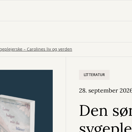
eplejerske – Carolines liv og verden
LITTERATUR
28. september 202
Den sø
sygeple