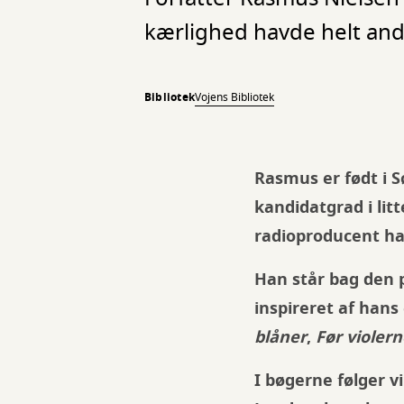
kærlighed havde helt andr
Bibliotek
Vojens Bibliotek
Rasmus er født i S
kandidatgrad i li
radioproducent ha
Han står bag den
inspireret af hans
blåner
,
Før violer
I bøgerne følger v