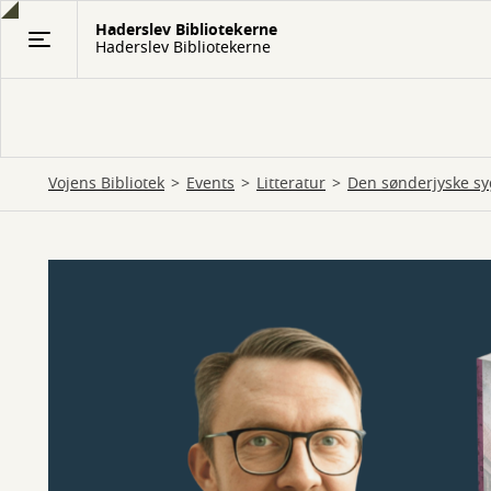
Gå
Haderslev Bibliotekerne
til
Haderslev Bibliotekerne
hovedindhold
Vojens Bibliotek
Events
Litteratur
Den sønderjyske syg