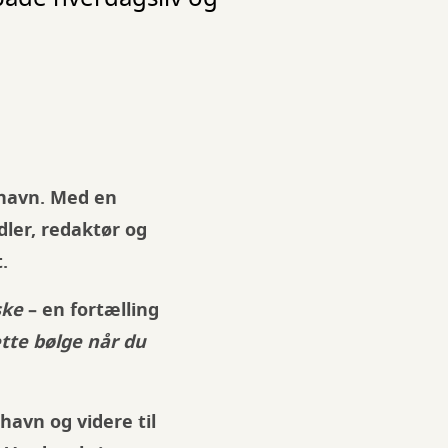
nhavn. Med en
ler, redaktør og
.
ske
– en fortælling
tte bølge når du
havn og videre til