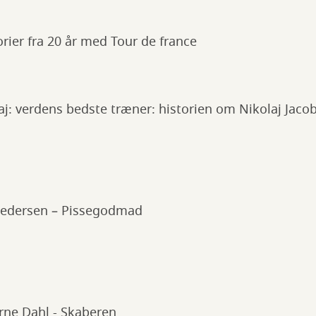
torier fra 20 år med Tour de france
aj: verdens bedste træner: historien om Nikolaj Jaco
Pedersen – Pissegodmad
ne Dahl - Skaberen