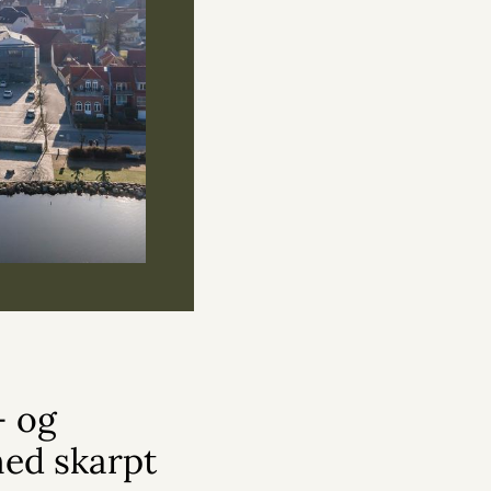
 og
med skarpt