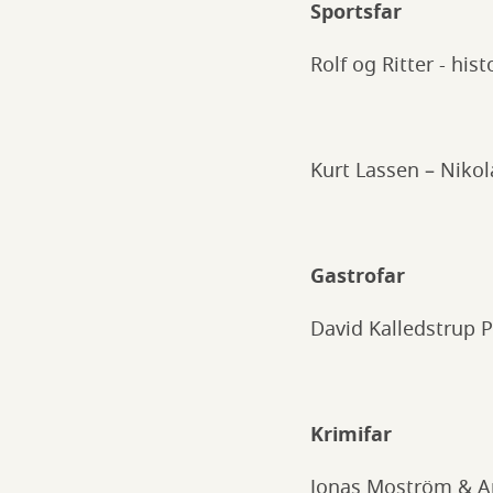
Sportsfar
Rolf og Ritter - his
Kurt Lassen – Nikol
Gastrofar
David Kalledstrup 
Krimifar
Jonas Moström & Ar