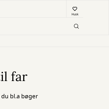
Husk
il far
r du bl.a bøger