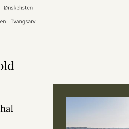
 - Ønskelisten
en - Tvangsarv
old
hal