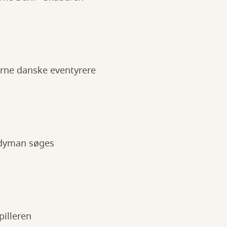
rne danske eventyrere
ndyman søges
pilleren