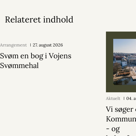
Relateret indhold
Arrangement
27. august 2026
Svøm en bog i Vojens
Svømmehal
Aktuelt
04. 
Vi søger
Kommuni
- og