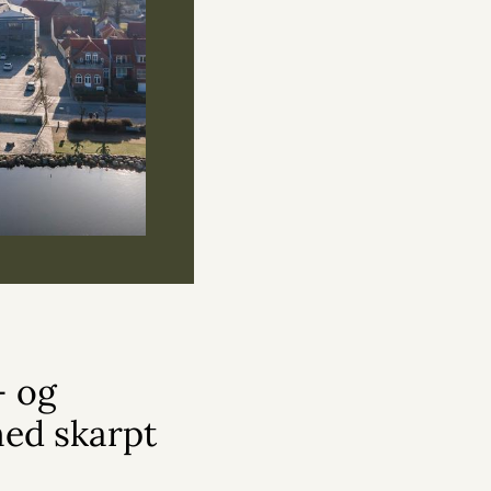
 og
med skarpt