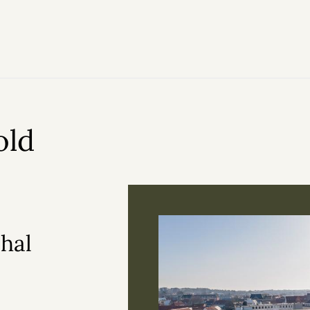
old
hal