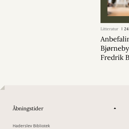
Litteratur
24
Anbefali
Bjørneby
Fredrik
Åbningstider
Haderslev Bibliotek